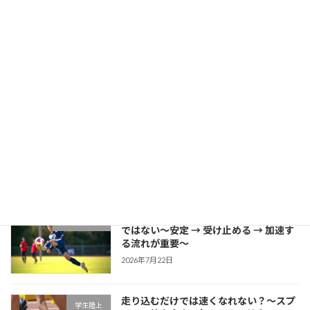
成長する選手は「1プレーの中で修正で
学生野球
きる」～野球選手のための試合中成長思
考～
2026年7月27日
片足スクワットで分かる「膝が内側に入
学生ブログ
る原因」と対策
2026年7月25日
サッカーに必要な瞬発力は「筋力だけ」
学生サッカー
ではない～安定 → 受け止める → 加速す
る流れが重要～
2026年7月22日
走り込むだけでは速くなれない？～スプ
学生陸上