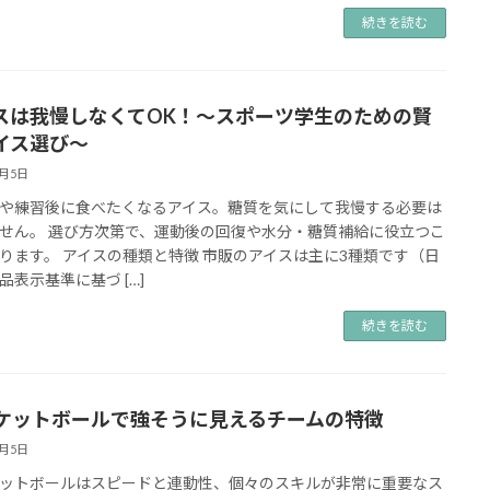
続きを読む
スは我慢しなくてOK！～スポーツ学生のための賢
イス選び～
9月5日
や練習後に食べたくなるアイス。糖質を気にして我慢する必要は
せん。 選び方次第で、運動後の回復や水分・糖質補給に役立つこ
ります。 アイスの種類と特徴 市販のアイスは主に3種類です（日
品表示基準に基づ […]
続きを読む
ケットボールで強そうに見えるチームの特徴
9月5日
ットボールはスピードと連動性、個々のスキルが非常に重要なス