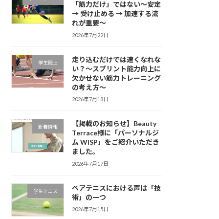
「筋力だけ」ではない～安定
→ 受け止める → 加速する流
れが重要～
2026年7月22日
走り込むだけでは速くなれな
学生陸上
い？～スプリント能力向上に
欠かせない筋力トレーニング
の考え方～
2026年7月18日
【掲載のお知らせ】Beauty
新着情報
Terrace様に「パーソナルジ
ム WiSP」をご紹介いただき
ました。
2026年7月17日
ペアテニスにおける声は「技
学生テニス
術」の一つ
2026年7月15日