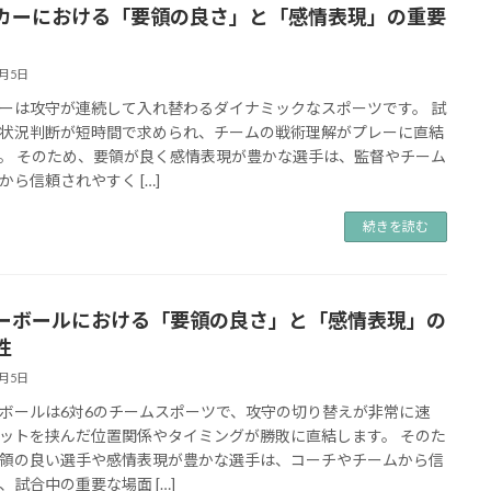
カーにおける「要領の良さ」と「感情表現」の重要
9月5日
ーは攻守が連続して入れ替わるダイナミックなスポーツです。 試
状況判断が短時間で求められ、チームの戦術理解がプレーに直結
。 そのため、要領が良く感情表現が豊かな選手は、監督やチーム
から信頼されやすく […]
続きを読む
ーボールにおける「要領の良さ」と「感情表現」の
性
9月5日
ボールは6対6のチームスポーツで、攻守の切り替えが非常に速
ットを挟んだ位置関係やタイミングが勝敗に直結します。 そのた
領の良い選手や感情表現が豊かな選手は、コーチやチームから信
、試合中の重要な場面 […]