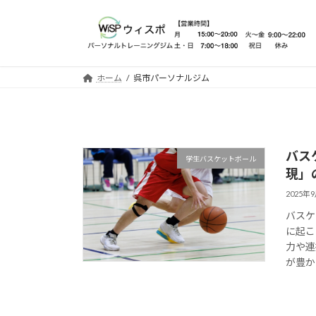
コ
ナ
ン
ビ
テ
ゲ
ン
ー
ツ
シ
ホーム
呉市パーソナルジム
へ
ョ
ス
ン
キ
に
ッ
移
バス
プ
動
学生バスケットボール
現」
2025年
バスケ
に起こ
力や連
が豊か