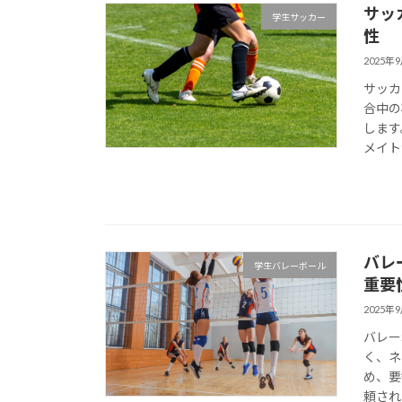
サッ
学生サッカー
性
2025年
サッカ
合中の
します
メイト
バレ
学生バレーボール
重要
2025年
バレー
く、ネ
め、要
頼され