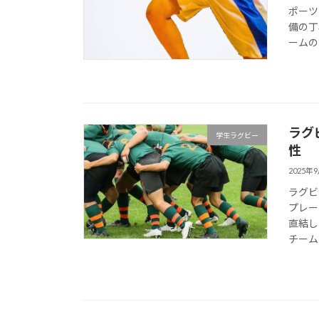
ポーツ
備の丁
ームの
ラグ
学生ラグビー
性
2025年
ラグビ
プレー
直結し
チーム