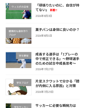
「頑張りたいのに、自信が持
ウィスポの日常
てない」
新着!!
2026年8月3日
菓子パンは身体に良いのか？
健康的な身体作り
ブログ
2026年8月1日
成長する選手は「1プレーの
学生野球
中で修正できる」～野球選手
のための試合中成長思考～
2026年7月27日
片足スクワットで分かる「膝
学生ブログ
が内側に入る原因」と対策
2026年7月25日
サッカーに必要な瞬発力は
学生サッカー