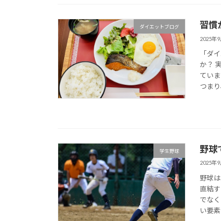
習慣
ダイエットブログ
2025年
「ダイ
か？ 
ていま
つまり
野球
学生野球
2025年
野球は
直結す
でなく
い要素